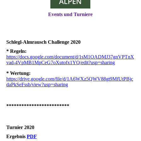
Events und Turniere
Schlegl-Almrausch Challenge 2020
* Regeln:
https://docs.google.com/document/d/1sM1OADMJ37gnVPTnX
vad-4VpMB1MpCeG7oXutofx1YQ/edit?usp=sharing
* Wertung:
https://drive.google.com/file/d/1A6WXz5QWV88gt9MfUtPBjc
daPkSeFssb/view?usp=sharing
*************************
Turnier 2020
Ergebnis
PDF